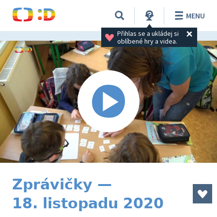
MENU
Přihlas se a ukládej si 
oblíbené hry a videa.
Zprávičky —
18. listopadu 2020