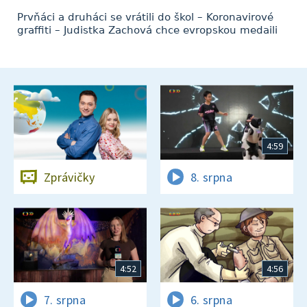
Prvňáci a druháci se vrátili do škol – Koronavirové
graffiti – Judistka Zachová chce evropskou medaili
4:59
Zprávičky
8. srpna
4:52
4:56
7. srpna
6. srpna