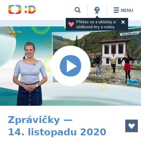
MENU
Přihlas se a ukládej si 
oblíbené hry a videa.
Zprávičky —
14. listopadu 2020