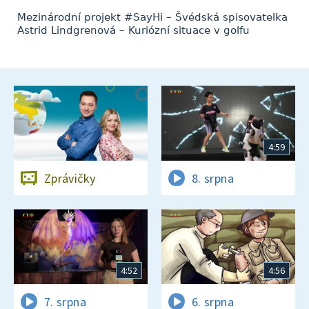
Mezinárodní projekt #SayHi – Švédská spisovatelka
Astrid Lindgrenová – Kuriózní situace v golfu
4:59
Zprávičky
8. srpna
4:52
4:56
7. srpna
6. srpna