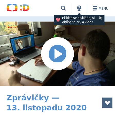
MENU
Přihlas se a ukládej si 
oblíbené hry a videa.
Zprávičky —
13. listopadu 2020