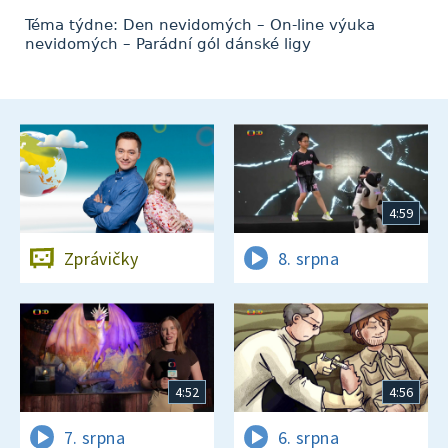
Téma týdne: Den nevidomých – On-line výuka
nevidomých – Parádní gól dánské ligy
4:59
Zprávičky
8. srpna
4:52
4:56
7. srpna
6. srpna