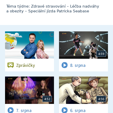
Téma týdne: Zdravé stravování – Léčba nadváhy
a obezity – Speciální jízda Patricka Seabase
4:59
Zprávičky
8. srpna
4:52
4:56
7. srpna
6. srpna