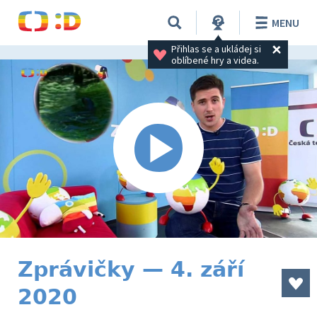
MENU
Přihlas se a ukládej si 
oblíbené hry a videa.
Zprávičky — 4. září
2020