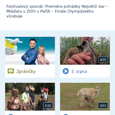
Festivalový speciál: Premiéra pohádky Největší dar –
Mláďata v ZOO v Paříži – Finále Olympijského
víceboje
4:55
Zprávičky
5. srpna
5:02
4:53