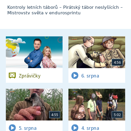
Kontroly letních táborů – Pirátský tábor neslyšících –
Mistrovstv světa v endurosprintu
4:56
Zprávičky
6. srpna
4:55
5:02
5. srpna
4. srpna