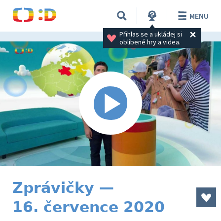
MENU
Přihlas se a ukládej si 
oblíbené hry a videa.
Zprávičky —
16. července 2020