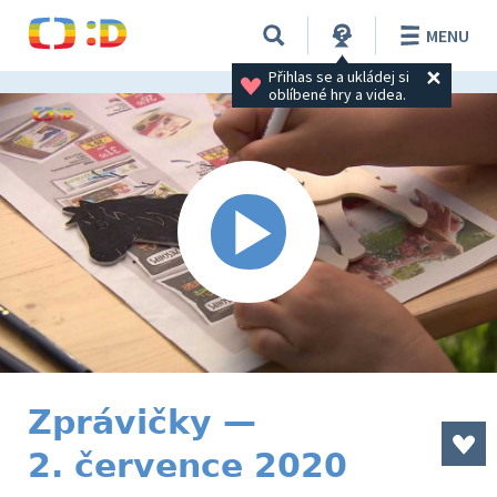
MENU
Přihlas se a ukládej si 
oblíbené hry a videa.
Zprávičky —
2. července 2020