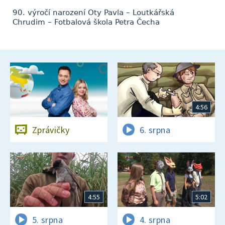
90. výročí narození Oty Pavla – Loutkářská
Chrudim – Fotbalová škola Petra Čecha
4:56
Zprávičky
6. srpna
4:55
5:02
5. srpna
4. srpna