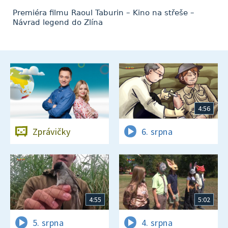
Premiéra filmu Raoul Taburin – Kino na střeše –
Návrad legend do Zlína
4:56
Zprávičky
6. srpna
4:55
5:02
5. srpna
4. srpna