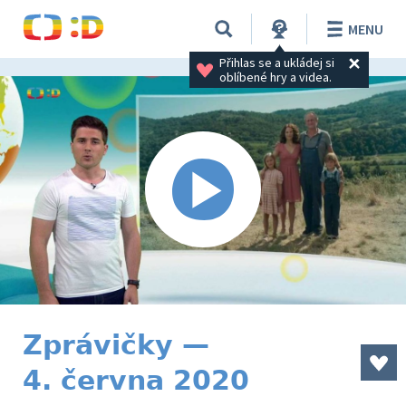
MENU
Přihlas se a ukládej si 
oblíbené hry a videa.
Zprávičky —
4. června 2020