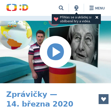
MENU
Přihlas se a ukládej si 
oblíbené hry a videa.
Zprávičky —
14. března 2020