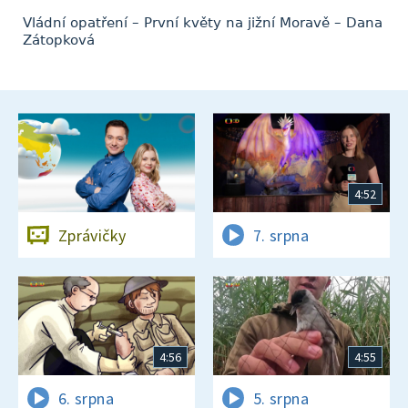
Vládní opatření – První květy na jižní Moravě – Dana
Zátopková
4:52
Zprávičky
7. srpna
4:56
4:55
6. srpna
5. srpna