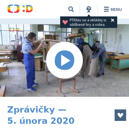
MENU
Přihlas se a ukládej si 
oblíbené hry a videa.
Zprávičky —
5. února 2020