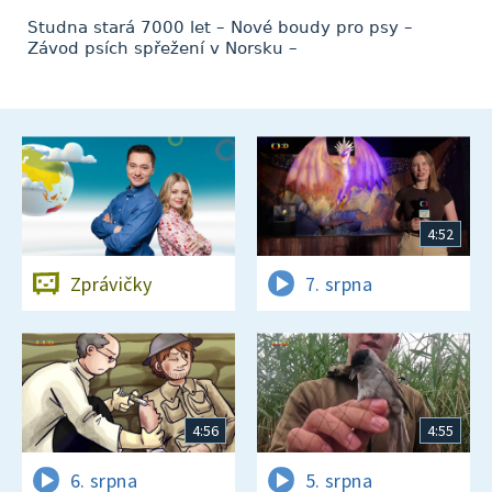
Studna stará 7000 let – Nové boudy pro psy –
Závod psích spřežení v Norsku –
4:52
Zprávičky
7. srpna
4:56
4:55
6. srpna
5. srpna