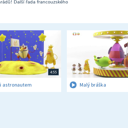
arádů! Další řada francouzského
4:55
i astronautem
Malý bráška