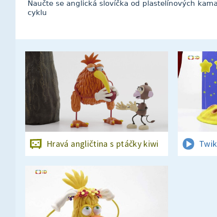
Naučte se anglická slovíčka od plastelínových kam
cyklu
Hravá angličtina s ptáčky kiwi
Twik