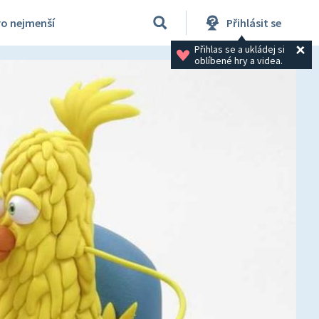
ro nejmenší
Přihlásit se
Přihlas se a ukládej si 
oblíbené hry a videa.