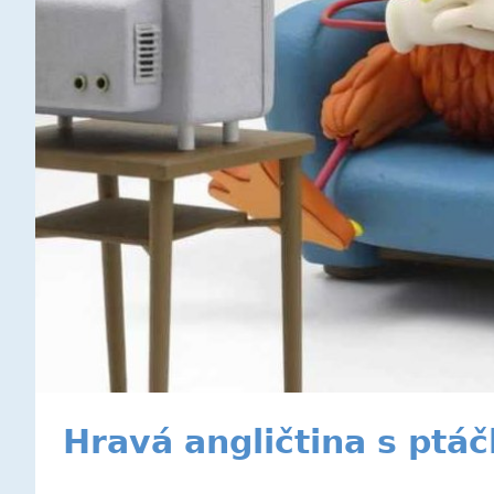
Hravá angličtina s ptáč