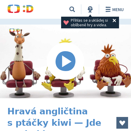
MENU
Přihlas se a ukládej si 
oblíbené hry a videa.
Hravá angličtina
s ptáčky kiwi — Jde