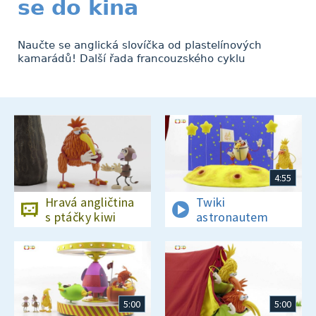
se do kina
Naučte se anglická slovíčka od plastelínových
kamarádů! Další řada francouzského cyklu
4:55
Hravá angličtina
Twiki
s ptáčky kiwi
astronautem
5:00
5:00