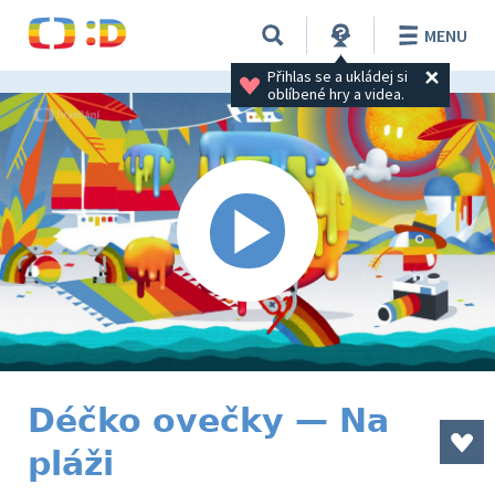
MENU
Přihlas se a ukládej si 
oblíbené hry a videa.
Déčko ovečky — Na
pláži