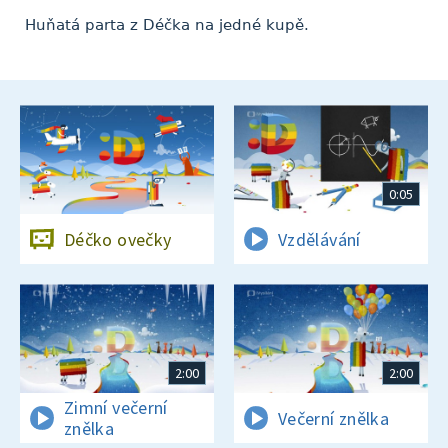
Huňatá parta z Déčka na jedné kupě.
0:05
Déčko ovečky
Vzdělávání
2:00
2:00
Zimní večerní
Večerní znělka
znělka