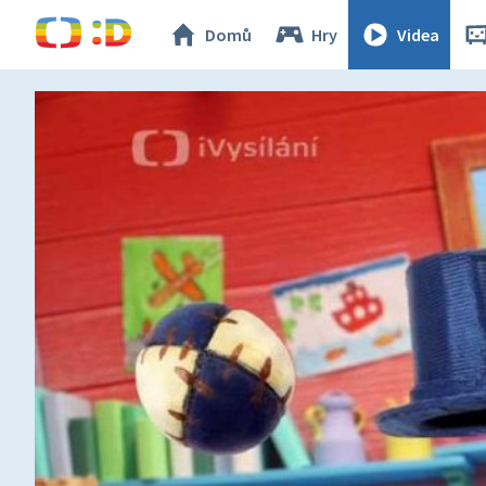
Domů
Hry
Videa