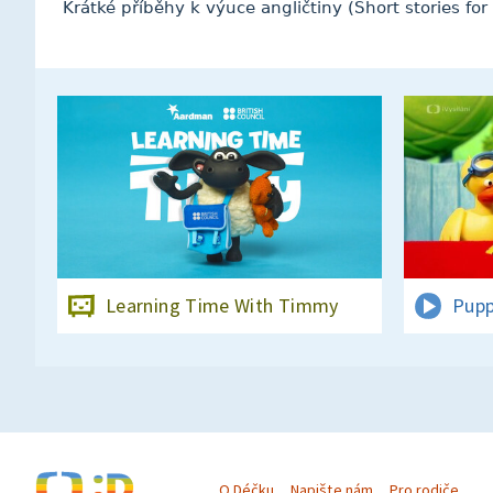
Krátké příběhy k výuce angličtiny (Short stories for
Learning Time With Timmy
Pup
O Déčku
Napište nám
Pro rodiče