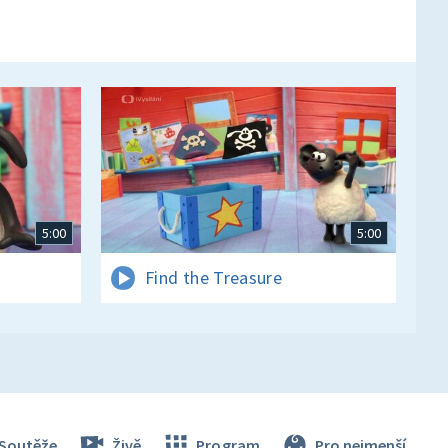
5:00
5:00
Find the Treasure
Soutěže
Živě
Program
Pro nejmenší