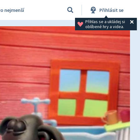
ro nejmenší
Přihlásit se
Přihlas se a ukládej si 
oblíbené hry a videa.