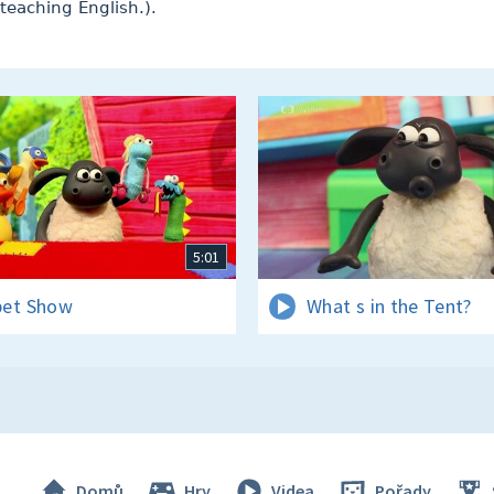
 teaching English.).
5:01
pet Show
What s in the Tent?
Domů
Hry
Videa
Pořady