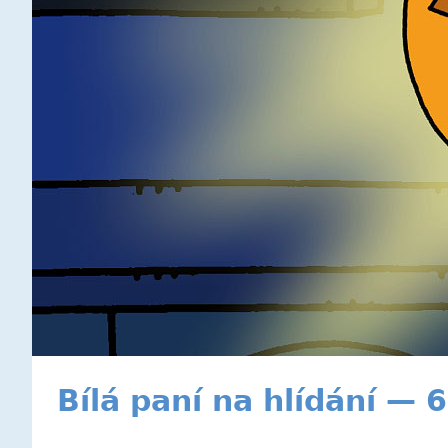
Bílá paní na hlídání — 