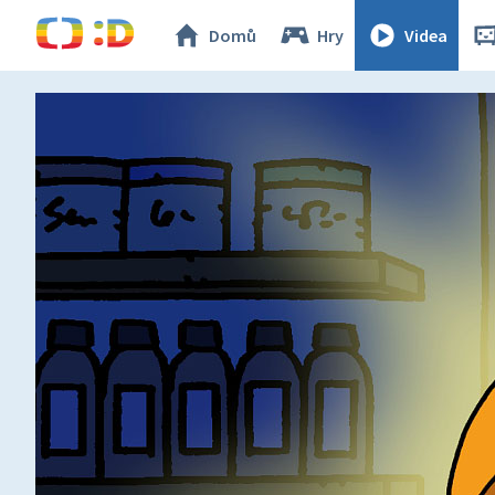
Domů
Hry
Videa