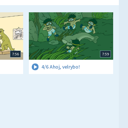
7:56
7:59
4/6 Ahoj, velrybo!