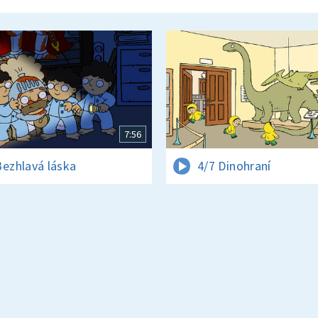
7:56
Bezhlavá láska
4/7 Dinohraní