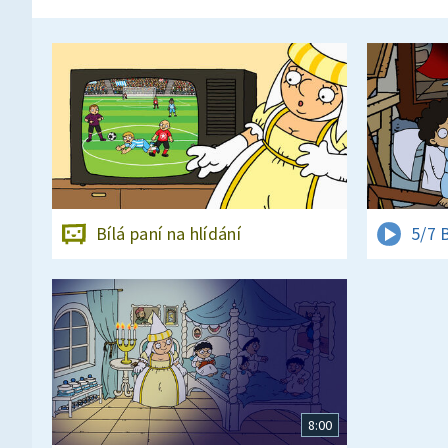
Bílá paní na hlídání
5/7 
8:00