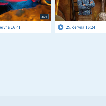
3:02
června 16:41
25. června 16:24