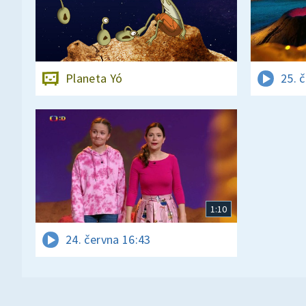
Planeta Yó
25. 
1:10
24. června 16:43