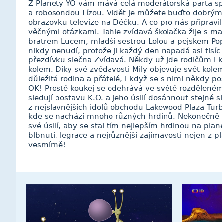
Z Planety YÓ vám mává celá moderátorská parta 
a robosondou Lízou. Vidět je můžete buďto dobrý
obrazovku televize na Déčku. A co pro nás připravil
věčnými otázkami. Tahle zvídavá školačka žije s m
bratrem Lucem, mladší sestrou Lolou a pejskem Po
nikdy nenudí, protože ji každý den napadá asi tis
přezdívku slečna Zvídavá. Někdy už jde rodičům i 
kolem. Díky své zvědavosti Mily objevuje svět kole
důležitá rodina a přátelé, i když se s nimi někdy p
OK! Prostě koukej se odehrává ve světě rozděleném
sledují postavu K.O. a jeho úsilí dosáhnout stejné s
z nejslavnějších idolů obchodu Lakewood Plaza Turbo
kde se nachází mnoho různých hrdinů. Nekonečně 
své úsilí, aby se stal tím nejlepším hrdinou na pla
blbnutí, legrace a nejrůznější zajímavosti nejen z
vesmírně!