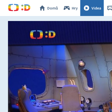
Domů
Hry
Videa