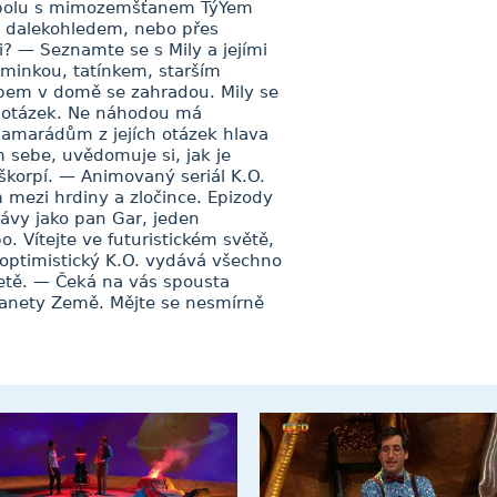
spolu s mimozemšťanem TýYem
m dalekohledem, nebo přes
i? — Seznamte se s Mily a jejími
aminkou, tatínkem, starším
pem v domě se zahradou. Mily se
íc otázek. Ne náhodou má
kamarádům z jejích otázek hlava
m sebe, uvědomuje si, jak je
oškorpí. — Animovaný seriál K.O.
 mezi hrdiny a zločince. Epizody
lávy jako pan Gar, jeden
. Vítejte ve futuristickém světě,
optimistický K.O. vydává všechno
netě. — Čeká na vás spousta
 planety Země. Mějte se nesmírně