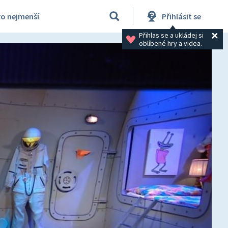
ro nejmenší
Přihlásit se
Přihlas se a ukládej si 
oblíbené hry a videa.