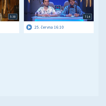
5:38
7:14
25. června 16:10