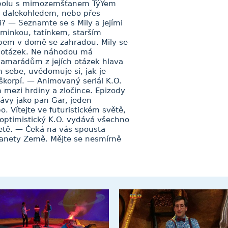
spolu s mimozemšťanem TýYem
m dalekohledem, nebo přes
i? — Seznamte se s Mily a jejími
aminkou, tatínkem, starším
pem v domě se zahradou. Mily se
íc otázek. Ne náhodou má
kamarádům z jejích otázek hlava
m sebe, uvědomuje si, jak je
oškorpí. — Animovaný seriál K.O.
 mezi hrdiny a zločince. Epizody
lávy jako pan Gar, jeden
. Vítejte ve futuristickém světě,
optimistický K.O. vydává všechno
netě. — Čeká na vás spousta
 planety Země. Mějte se nesmírně