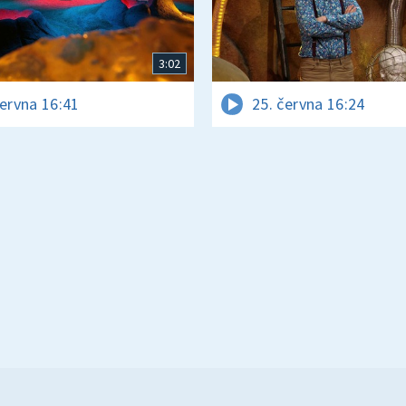
3:02
června 16:41
25. června 16:24