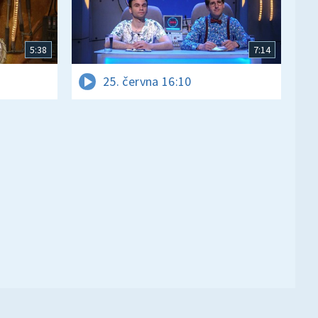
5:38
7:14
25. června 16:10