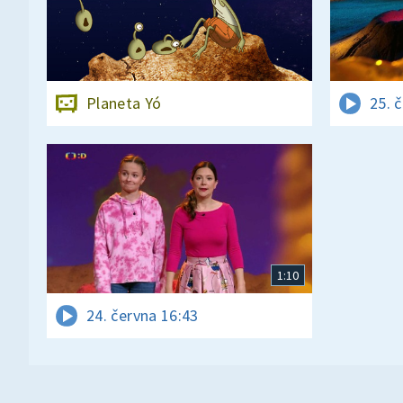
Planeta Yó
25. 
1:10
24. června 16:43