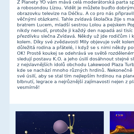
Z Planety YÓ vám mává celá moderátorská parta 
a robosondou Lízou. Vidět je můžete buďto dobrý
obrazovku televize na Déčku. A co pro nás připravil
věčnými otázkami. Tahle zvídavá školačka žije s m
bratrem Lucem, mladší sestrou Lolou a pejskem Po
nikdy nenudí, protože ji každý den napadá asi tis
přezdívku slečna Zvídavá. Někdy už jde rodičům i 
kolem. Díky své zvědavosti Mily objevuje svět kole
důležitá rodina a přátelé, i když se s nimi někdy p
OK! Prostě koukej se odehrává ve světě rozděleném
sledují postavu K.O. a jeho úsilí dosáhnout stejné s
z nejslavnějších idolů obchodu Lakewood Plaza Turbo
kde se nachází mnoho různých hrdinů. Nekonečně 
své úsilí, aby se stal tím nejlepším hrdinou na pla
blbnutí, legrace a nejrůznější zajímavosti nejen z
vesmírně!