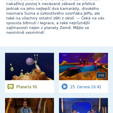
nakažlivý postoj k nevázané zábavě se přelívá
jednak na jeho nejlepší dva kamarády, divokého
nezmara Suma a úzkostlivého vzorňáka Jeffa, ale
také na všechny ostatní děti z okolí. — Čeká na vás
spousta blbnutí i legrace, a také nejrůznější
zajímavosti nejen z planety Země. Mějte se
nesmírně vesmírně!
3:02
Planeta Yó
25. června 16:41