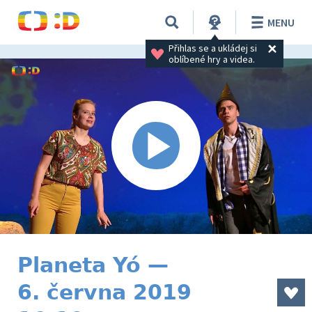
MENU
Přihlas se a ukládej si 
oblíbené hry a videa.
Planeta Yó —
6. června 2019