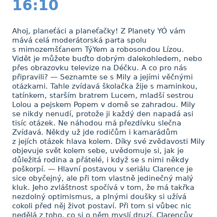
16:10
Ahoj, planeťáci a planeťačky! Z Planety YÓ vám
mává celá moderátorská parta spolu
s mimozemšťanem TýYem a robosondou Lízou.
Vidět je můžete buďto dobrým dalekohledem, nebo
přes obrazovku televize na Déčku. A co pro nás
připravili? — Seznamte se s Mily a jejími věčnými
otázkami. Tahle zvídavá školačka žije s maminkou,
tatínkem, starším bratrem Lucem, mladší sestrou
Lolou a pejskem Popem v domě se zahradou. Mily
se nikdy nenudí, protože ji každý den napadá asi
tisíc otázek. Ne náhodou má přezdívku slečna
Zvídavá. Někdy už jde rodičům i kamarádům
z jejích otázek hlava kolem. Díky své zvědavosti Mily
objevuje svět kolem sebe, uvědomuje si, jak je
důležitá rodina a přátelé, i když se s nimi někdy
poškorpí. — Hlavní postavou v seriálu Clarence je
sice obyčejný, ale při tom vlastně jedinečný malý
kluk. Jeho zvláštnost spočívá v tom, že má takřka
nezdolný optimismus, a plnými doušky si užívá
cokoli před něj život postaví. Při tom si vůbec nic
nedělá z toho, co si o něm myslí druzí. Clarencův