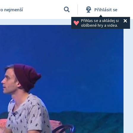
ro nejmenší
Přihlásit se
Přihlas se a ukládej si 
oblíbené hry a videa.