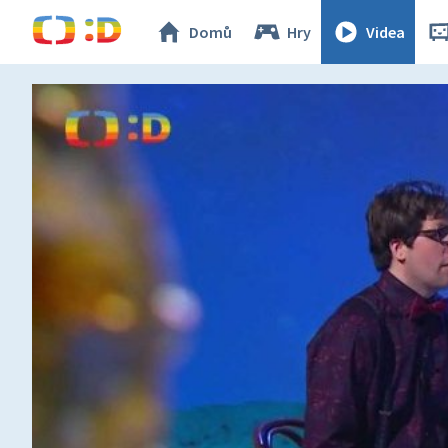
Domů
Hry
Videa