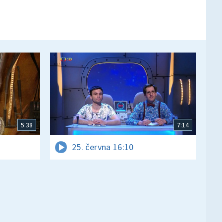
5:38
7:14
25. června 16:10