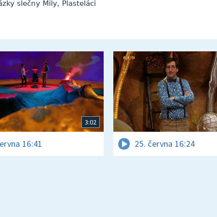
ky slečny Mily, Plasteláci
3:02
června 16:41
25. června 16:24