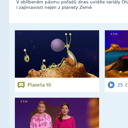
V oblíbeném pásmu pořadů dnes uvidíte seriály Otáz
i zajímavosti nejen z planety Země
Planeta Yó
25. 