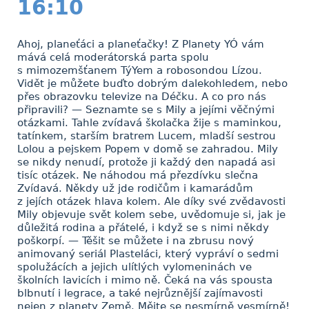
16:10
Ahoj, planeťáci a planeťačky! Z Planety YÓ vám
mává celá moderátorská parta spolu
s mimozemšťanem TýYem a robosondou Lízou.
Vidět je můžete buďto dobrým dalekohledem, nebo
přes obrazovku televize na Déčku. A co pro nás
připravili? — Seznamte se s Mily a jejími věčnými
otázkami. Tahle zvídavá školačka žije s maminkou,
tatínkem, starším bratrem Lucem, mladší sestrou
Lolou a pejskem Popem v domě se zahradou. Mily
se nikdy nenudí, protože ji každý den napadá asi
tisíc otázek. Ne náhodou má přezdívku slečna
Zvídavá. Někdy už jde rodičům i kamarádům
z jejích otázek hlava kolem. Ale díky své zvědavosti
Mily objevuje svět kolem sebe, uvědomuje si, jak je
důležitá rodina a přátelé, i když se s nimi někdy
poškorpí. — Těšit se můžete i na zbrusu nový
animovaný seriál Plasteláci, který vypráví o sedmi
spolužácích a jejich ulítlých vylomeninách ve
školních lavicích i mimo ně. Čeká na vás spousta
blbnutí i legrace, a také nejrůznější zajímavosti
nejen z planety Země. Mějte se nesmírně vesmírně!