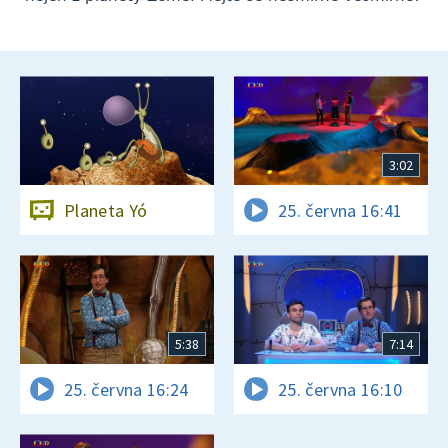
3:02
Planeta Yó
25. června 16:41
5:38
7:14
25. června 16:24
25. června 16:10