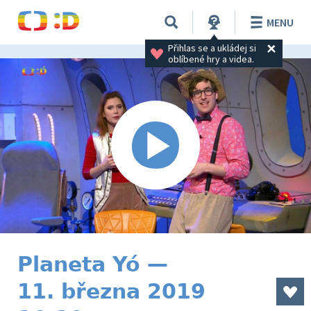
MENU
Přihlas se a ukládej si 
oblíbené hry a videa.
Planeta Yó —
11. března 2019