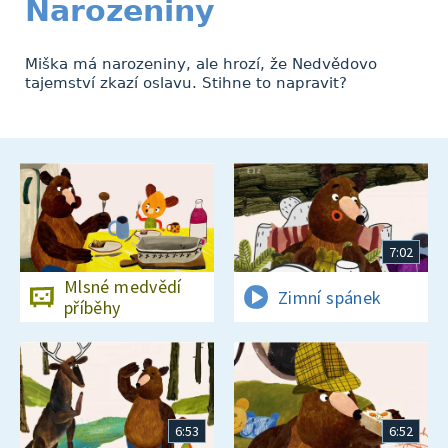
Narozeniny
Miška má narozeniny, ale hrozí, že Nedvědovo
tajemství zkazí oslavu. Stihne to napravit?
7:02
Mlsné medvědí
Zimní spánek
příběhy
6:53
6:52