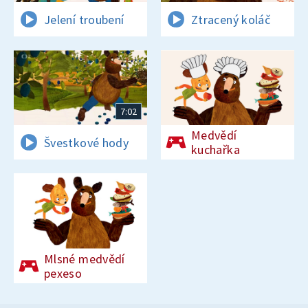
Jelení troubení
Ztracený koláč
7:02
Medvědí
Švestkové hody
kuchařka
Mlsné medvědí
pexeso