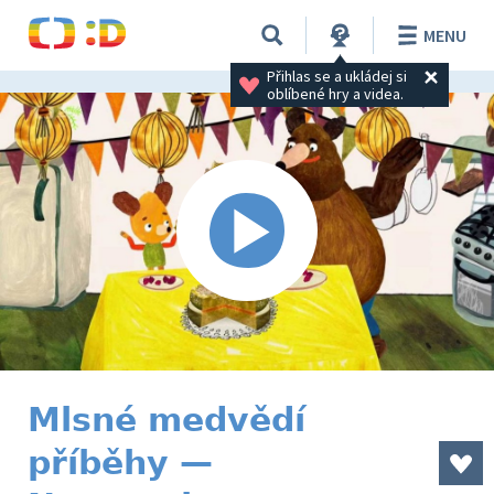
MENU
Přihlas se a ukládej si 
oblíbené hry a videa.
Mlsné medvědí
příběhy —