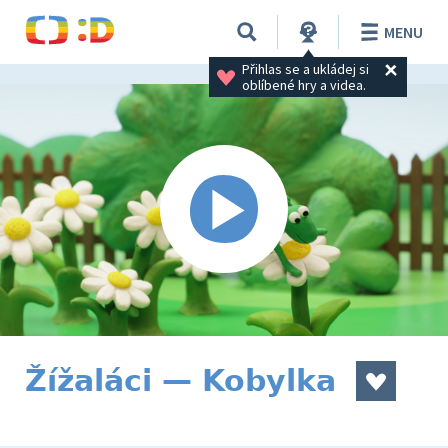
MENU
Přihlas se a ukládej si 
oblíbené hry a videa.
Žížaláci — Kobylka