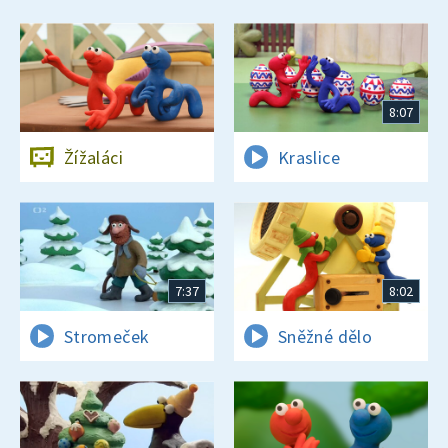
8:07
Žížaláci
Kraslice
7:37
8:02
Stromeček
Sněžné dělo