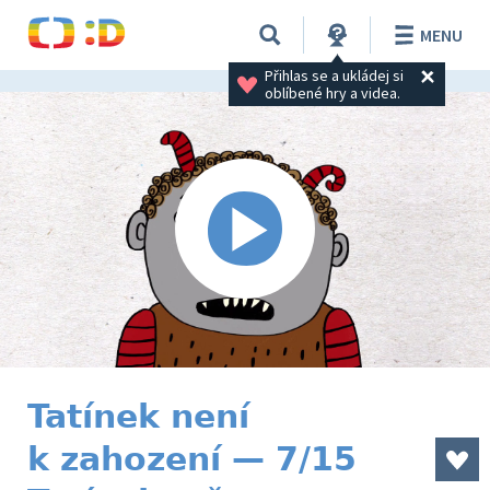
MENU
Přihlas se a ukládej si 
oblíbené hry a videa.
Tatínek není
k zahození — 7/15