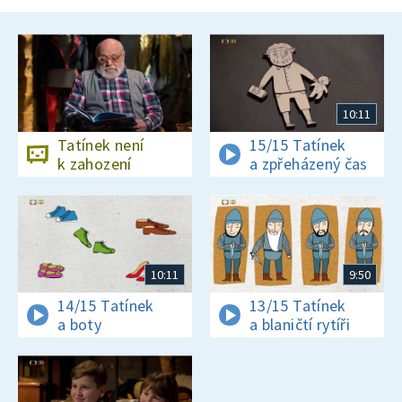
10:11
Tatínek není
15/15 Tatínek
k zahození
a zpřeházený čas
10:11
9:50
14/15 Tatínek
13/15 Tatínek
a boty
a blaničtí rytíři