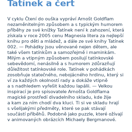
Tatínek a čert
V cyklu Čtení do ouška vypráví Arnošt Goldflam
nezaměnitelným způsobem a s typickým humorem
příběhy ze své knížky Tatínek není k zahození, která
získala v roce 2005 cenu Magnesia litera za nejlepší
knihu pro děti a mládež, a dále ze své knihy Tatínek
002. — Pohádky jsou věnované nejen dětem, ale
také všem tatínkům a samozřejmě i maminkám.
Milým a vtipným způsobem posilují tatínkovské
sebevědomí, nenásilně a s humorem zdůrazňují
důležitost tatínkovské role. Tatínek v pohádkách
zosobňuje statečného, nebojácného hrdinu, který si
ví za každých okolností rady a dokáže vtipně
a s nadhledem vyřešit každou lapálii. — Velkou
inspirací je pro spisovatele Arnošta Goldflama
magické prostředí divadelního skladu, kde žije
a kam za ním chodí dva kluci. Ti si ve skladu hrají
s všelijakými předměty, které se pak stávají
součástí příběhů. Podobně jako puzzle, které ožívají
v animovaných obrázcích Michaely Bergmanové.