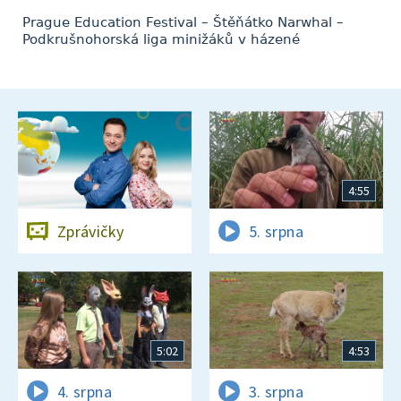
Prague Education Festival – Štěňátko Narwhal –
Podkrušnohorská liga minižáků v házené
4:55
Zprávičky
5. srpna
5:02
4:53
4. srpna
3. srpna