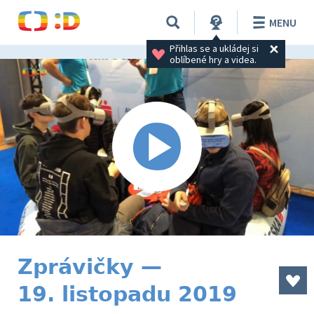
MENU
Přihlas se a ukládej si 
oblíbené hry a videa.
Zprávičky —
19. listopadu 2019