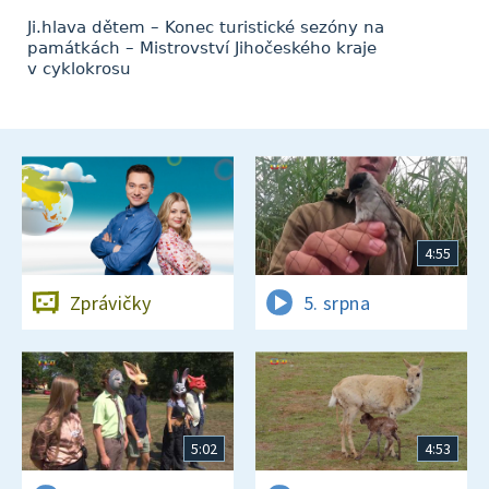
Ji.hlava dětem – Konec turistické sezóny na
památkách – Mistrovství Jihočeského kraje
v cyklokrosu
4:55
Zprávičky
5. srpna
5:02
4:53