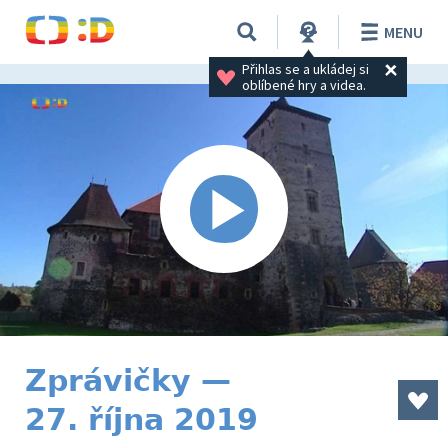
MENU
Přihlas se a ukládej si 
oblíbené hry a videa.
Zprávičky —
27. října 2019