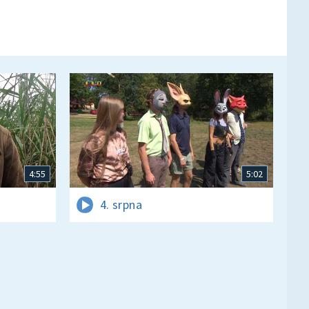
4:55
5:02
4. srpna