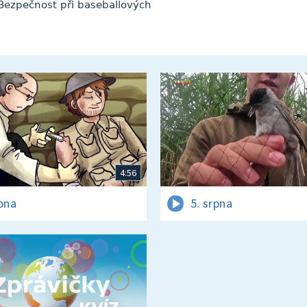
 Bezpečnost při baseballových
4:56
rpna
5. srpna