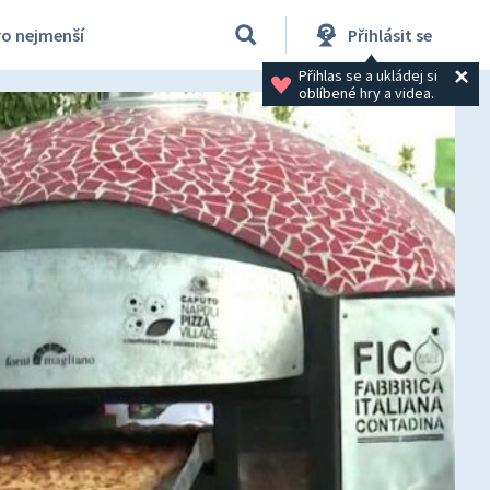
ro nejmenší
Přihlásit se
Přihlas se a ukládej si 
oblíbené hry a videa.