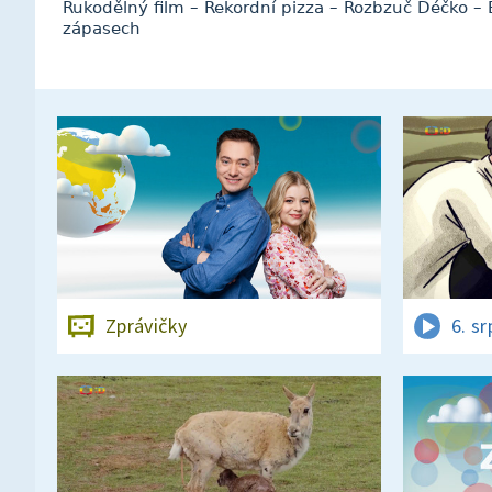
Rukodělný film – Rekordní pizza – Rozbzuč Déčko –
zápasech
Zprávičky
6. s