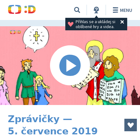
MENU
Přihlas se a ukládej si 
oblíbené hry a videa.
Zprávičky —
5. července 2019