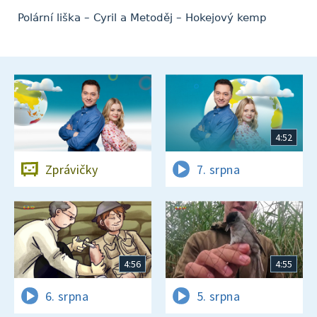
Polární liška – Cyril a Metoděj – Hokejový kemp
4:52
Zprávičky
7. srpna
4:56
4:55
6. srpna
5. srpna