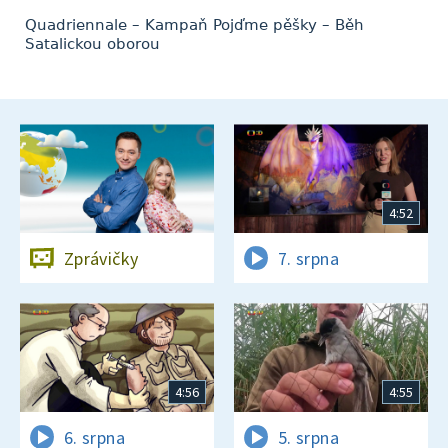
Quadriennale – Kampaň Pojďme pěšky – Běh
Satalickou oborou
4:52
Zprávičky
7. srpna
4:56
4:55
6. srpna
5. srpna