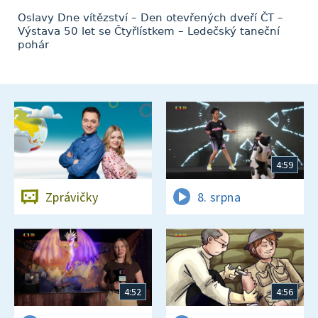
Oslavy Dne vítězství – Den otevřených dveří ČT –
Výstava 50 let se Čtyřlístkem – Ledečský taneční
pohár
4:59
Zprávičky
8. srpna
4:52
4:56