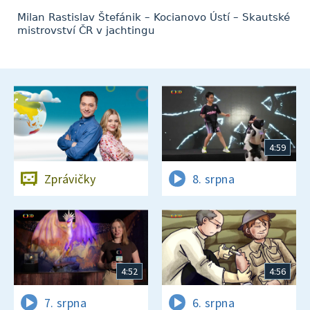
Milan Rastislav Štefánik – Kocianovo Ústí – Skautské
mistrovství ČR v jachtingu
4:59
Zprávičky
8. srpna
4:52
4:56
7. srpna
6. srpna