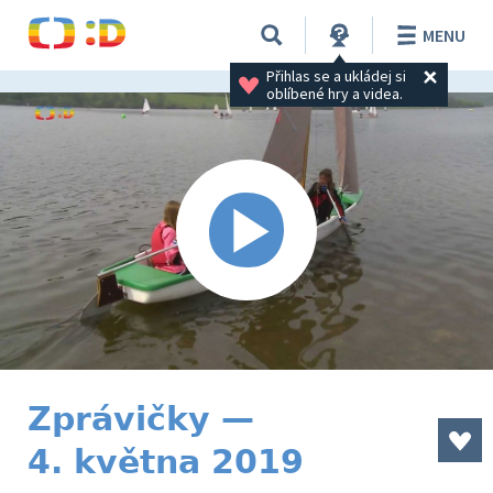
MENU
Přihlas se a ukládej si 
oblíbené hry a videa.
Zprávičky —
4. května 2019