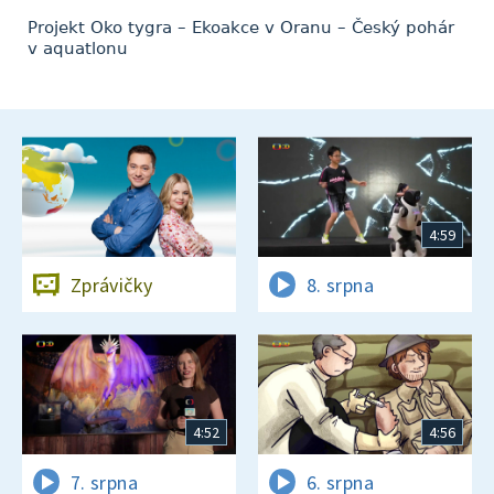
Projekt Oko tygra – Ekoakce v Oranu – Český pohár
v aquatlonu
4:59
Zprávičky
8. srpna
4:52
4:56
7. srpna
6. srpna