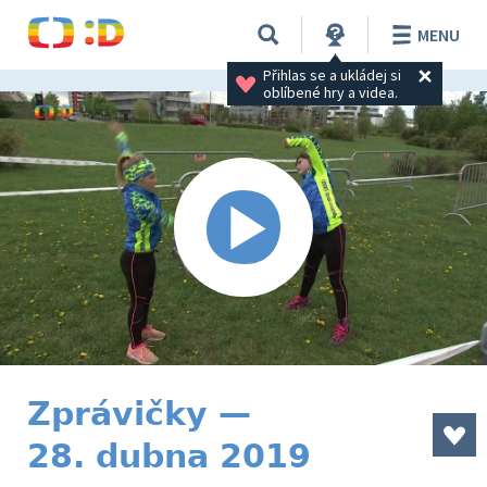
MENU
Přihlas se a ukládej si 
oblíbené hry a videa.
Zprávičky —
28. dubna 2019