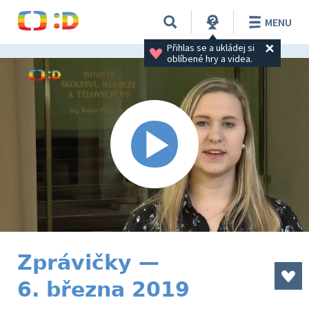
MENU
Přihlas se a ukládej si 
oblíbené hry a videa.
Zprávičky —
6. března 2019