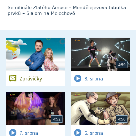
Semifinále Zlatého Ámose – Mendělejevova tabulka
prvků – Slalom na Melechově
4:59
Zprávičky
8. srpna
4:52
4:56
7. srpna
6. srpna