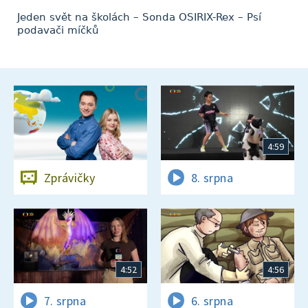
Jeden svět na školách – Sonda OSIRIX-Rex – Psí
podavači míčků
4:59
Zprávičky
8. srpna
4:52
4:56
7. srpna
6. srpna