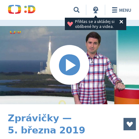
MENU
Přihlas se a ukládej si 
oblíbené hry a videa.
Zprávičky —
5. března 2019