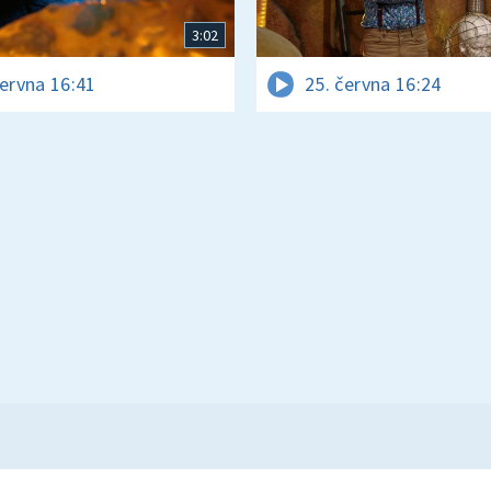
3:02
června 16:41
25. června 16:24