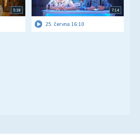
5:38
7:14
25. června 16:10