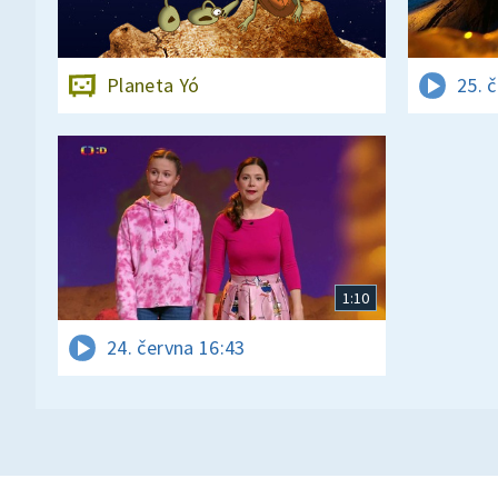
Planeta Yó
25. 
1:10
24. června 16:43