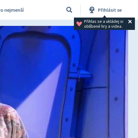
ro nejmenší
Přihlásit se
Přihlas se a ukládej si 
oblíbené hry a videa.