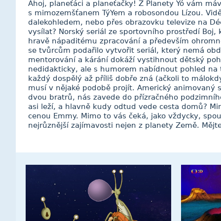
Ahoj, planeťáci a planeťačky! Z Planety Yó vám má
s mimozemšťanem TýYem a robosondou Lízou. Vidě
dalekohledem, nebo přes obrazovku televize na Dé
vysílat? Norský seriál ze sportovního prostředí Boj,
hravě nápaditému zpracování a především ohromn
se tvůrcům podařilo vytvořit seriál, který nemá o
mentorování a kárání dokáží vystihnout dětský pohl
nedidakticky, ale s humorem nabídnout pohled na 
každý dospělý až příliš dobře zná (ačkoli to málokdy
musí v nějaké podobě projít. Americký animovaný se
dvou bratrů, nás zavede do přízračného podzimního 
asi leží, a hlavně kudy odtud vede cesta domů? Min
cenou Emmy. Mimo to vás čeká, jako vždycky, spoust
nejrůznější zajímavosti nejen z planety Země. Měj