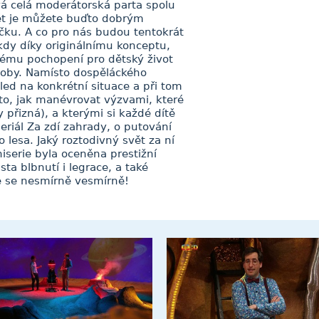
vá celá moderátorská parta spolu
t je můžete buďto dobrým
čku. A co pro nás budou tentokrát
 kdy díky originálnímu konceptu,
ému pochopení pro dětský život
bdoby. Namísto dospěláckého
ed na konkrétní situace a při tom
to, jak manévrovat výzvami, které
 přizná), a kterými si každé dítě
riál Za zdí zahrady, o putování
lesa. Jaký roztodivný svět za ní
iserie byla oceněna prestižní
a blbnutí i legrace, a také
te se nesmírně vesmírně!