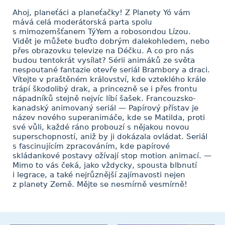
Ahoj, planeťáci a planeťačky! Z Planety Yó vám
mává celá moderátorská parta spolu
s mimozemšťanem TýYem a robosondou Lízou.
Vidět je můžete buďto dobrým dalekohledem, nebo
přes obrazovku televize na Déčku. A co pro nás
budou tentokrát vysílat? Sérii animáků ze světa
nespoutané fantazie otevře seriál Brambory a draci.
Vítejte v praštěném království, kde vzteklého krále
trápí škodolibý drak, a princezně se i přes frontu
nápadníků stejně nejvíc líbí šašek. Francouzsko-
kanadský animovaný seriál — Papírový přístav je
název nového superanimáče, kde se Matilda, proti
své vůli, každé ráno probouzí s nějakou novou
superschopností, aniž by ji dokázala ovládat. Seriál
s fascinujícím zpracováním, kde papírové
skládankové postavy ožívají stop motion animací. —
Mimo to vás čeká, jako vždycky, spousta blbnutí
i legrace, a také nejrůznější zajímavosti nejen
z planety Země. Mějte se nesmírně vesmírně!