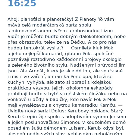
16:25
Ahoj, planeťáci a planeťačky! Z Planety Yó vám
mává celá moderátorská parta spolu
s mimozemšťanem TýYem a robosondou Lízou.
Vidět je můžete buďto dobrým dalekohledem, nebo
přes obrazovku televize na Déčku. A co pro nás
budou tentokrát vysílat? — Osmiletý kluk Mok
a jeho nejlepší kamarád, gibbon Pok, společně
poznávají roztodivné každodenní projevy ekologie
a zeleného životního stylu. Nadšenými průvodci jim
jsou táta Arnošt, který je sice dětina, ale současně
i mistr ve vaření, a mamka Penelopa, která se
kuchyni vyhýbá, ale zato si poradí s kdejakou
praktickou výzvou. Jejich krkolomné eskapády
probíhají buďto v bytě v městském činžáku nebo na
venkově u dědy a babičky, kde navíc Pok a Mok
mají vynalézavou a chytrou kamarádku Kamču. —
Uvidíte nový seriál Dofus: Kerubovy poklady. Starý
Kerub Crepin žije spolu s adoptivním synem Jorisem
a jejich posluhovačkou Simonou v kouzelném domě
posedlém šušu démonem Luisem. Kerub kdysi byl,
alespoň podle svých slov, věhlasným nebojácným