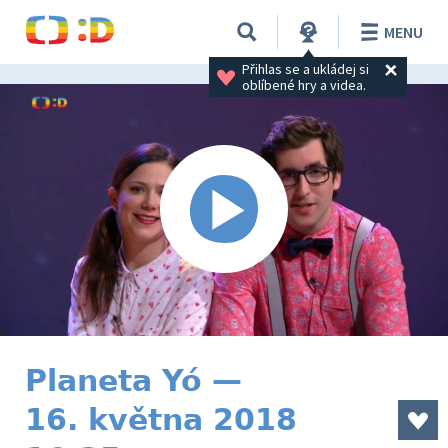
MENU
Přihlas se a ukládej si 
oblíbené hry a videa.
Planeta Yó —
16. května 2018