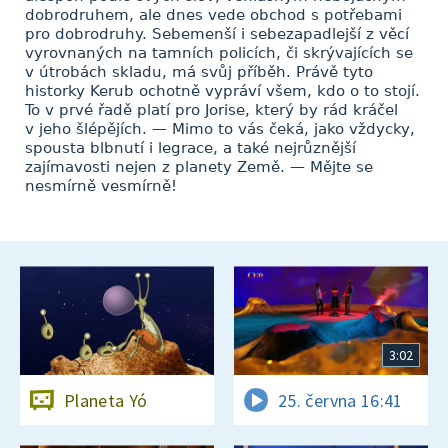
dobrodruhem, ale dnes vede obchod s potřebami
pro dobrodruhy. Sebemenší i sebezapadlejší z věcí
vyrovnaných na tamních policích, či skrývajících se
v útrobách skladu, má svůj příběh. Právě tyto
historky Kerub ochotně vypráví všem, kdo o to stojí.
To v prvé řadě platí pro Jorise, který by rád kráčel
v jeho šlépějích. — Mimo to vás čeká, jako vždycky,
spousta blbnutí i legrace, a také nejrůznější
zajímavosti nejen z planety Země. — Mějte se
nesmírně vesmírně!
3:02
Planeta Yó
25. června 16:41