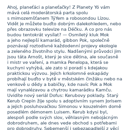
Ahoj, planeťáci a planeťačky! Z Planety Yó vám
mává celá moderátorská parta spolu
s mimozemšťanem TýYem a robosondou Lízou.
Vidět je můžete buďto dobrým dalekohledem, nebo
přes obrazovku televize na Déčku. A co pro nás
budou tentokrát vysílat? — Osmiletý kluk Mok
a jeho nejlepší kamarád, gibbon Pok, společně
poznávají roztodivné každodenní projevy ekologie
a zeleného životního stylu. Nadšenými průvodci jim
jsou táta Arnošt, který je sice dětina, ale současně
i mistr ve vaření, a mamka Penelopa, která se
kuchyni vyhýbá, ale zato si poradí s kdejakou
praktickou výzvou. Jejich krkolomné eskapády
probíhají buďto v bytě v městském činžáku nebo na
venkově u dědy a babičky, kde navíc Pok a Mok
mají vynalézavou a chytrou kamarádku Kamču.
Uvidíte nový seriál Dofus: Kerubovy poklady. Starý
Kerub Crepin žije spolu s adoptivním synem Jorisem
a jejich posluhovačkou Simonou v kouzelném domě
posedlém démonem Luisem. Kerub kdysi byl,
alespoň podle svých slov, věhlasným nebojácným
dobrodruhem, ale dnes vede obchod s potřebami
pro dobrodruhy. Sebemenší i sebezapadlejší z věcí