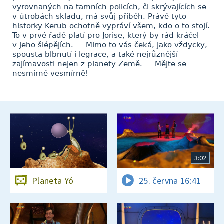
vyrovnaných na tamních policích, či skrývajících se
v útrobách skladu, má svůj příběh. Právě tyto
historky Kerub ochotně vypráví všem, kdo o to stojí.
To v prvé řadě platí pro Jorise, který by rád kráčel
v jeho šlépějích. — Mimo to vás čeká, jako vždycky,
spousta blbnutí i legrace, a také nejrůznější
zajímavosti nejen z planety Země. — Mějte se
nesmírně vesmírně!
3:02
Planeta Yó
25. června 16:41