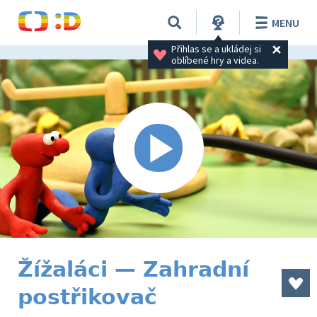
MENU
Přihlas se a ukládej si 
oblíbené hry a videa.
Žížaláci — Zahradní
postřikovač