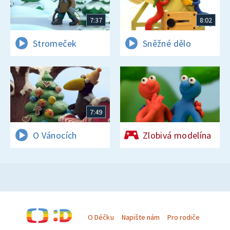
7:37
8:02
Stromeček
Sněžné dělo
7:49
O Vánocích
Zlobivá modelína
O Déčku
Napište nám
Pro rodiče