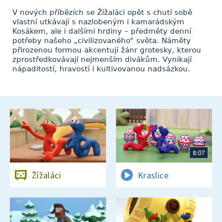
V nových příbězích se Žížaláci opět s chutí sobě
vlastní utkávají s nazlobeným i kamarádským
Kosákem, ale i dalšími hrdiny – předměty denní
potřeby našeho „civilizovaného“ světa. Náměty
přirozenou formou akcentují žánr grotesky, kterou
zprostředkovávají nejmenším divákům. Vynikají
nápaditostí, hravostí i kultivovanou nadsázkou.
8:07
Žížaláci
Kraslice