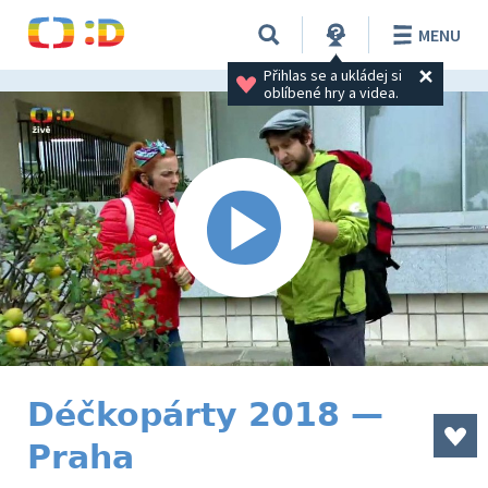
MENU
Přihlas se a ukládej si 
oblíbené hry a videa.
Déčkopárty 2018 —
Praha