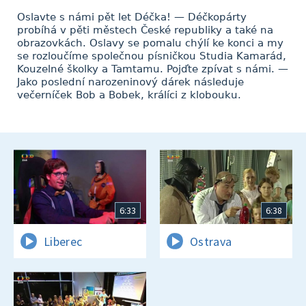
Oslavte s námi pět let Déčka! — Déčkopárty
probíhá v pěti městech České republiky a také na
obrazovkách. Oslavy se pomalu chýlí ke konci a my
se rozloučíme společnou písničkou Studia Kamarád,
Kouzelné školky a Tamtamu. Pojďte zpívat s námi. —
Jako poslední narozeninový dárek následuje
večerníček Bob a Bobek, králíci z klobouku.
6:33
6:38
Liberec
Ostrava