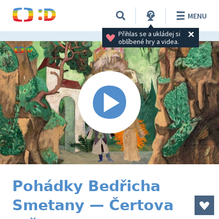
MENU
Přihlas se a ukládej si 
oblíbené hry a videa.
Pohádky Bedřicha
Smetany — Čertova