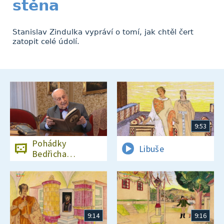
stěna
Stanislav Zindulka vypráví o tomí, jak chtěl čert
zatopit celé údolí.
9:53
Pohádky
Libuše
Bedřicha
Smetany
9:14
9:16