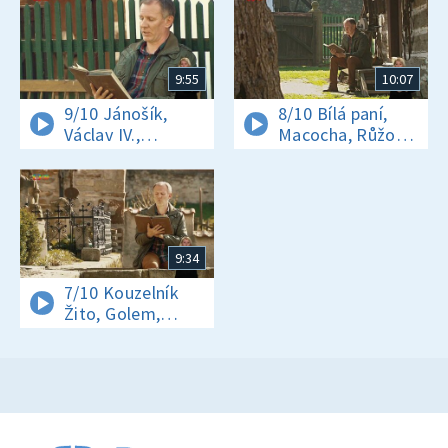
9:55
10:07
9/10 Jánošík,
8/10 Bílá paní,
Václav IV.,
Macocha, Růžový
O Žižkovi
palouček
9:34
7/10 Kouzelník
Žito, Golem,
Faustův dům