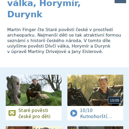
válka, Horymír,
Durynk
Martin Finger čte Staré pověsti české v prostředí
archeoparku. Nejmenší děti se tak atraktivní formou
seznámí s historií českého národa. V tomto díle
uslyšíme pověsti Dívčí válka, Horymír a Durynk
v úpravě Martiny Drivejové a Jany Eislerové.
10:09
Staré pověsti
10/10
české pro děti
Kutnohorští
havíři, Boží soud,
Blaničtí rytíři