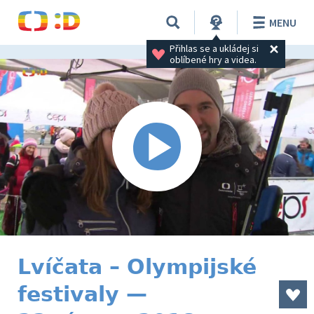
MENU
Přihlas se a ukládej si 
oblíbené hry a videa.
Lvíčata – Olympijské
festivaly —