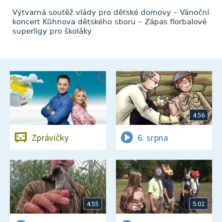
Výtvarná soutěž vlády pro dětské domovy – Vánoční
koncert Kühnova dětského sboru – Zápas florbalové
superligy pro školáky
4:56
Zprávičky
6. srpna
4:55
5:02