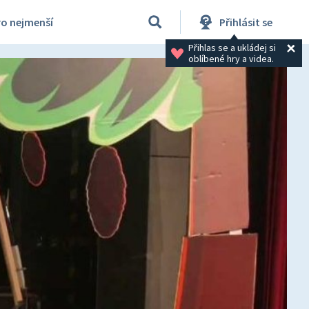
ro nejmenší
Přihlásit se
Přihlas se a ukládej si 
oblíbené hry a videa.