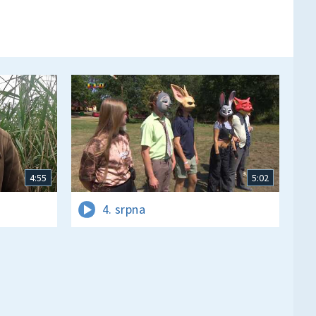
4:55
5:02
4. srpna