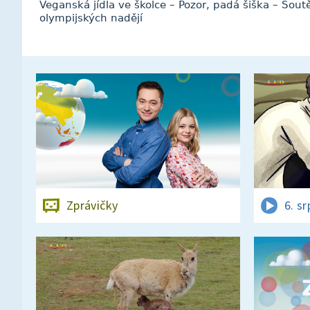
Veganská jídla ve školce – Pozor, padá šiška – Sou
olympijských nadějí
Zprávičky
6. s