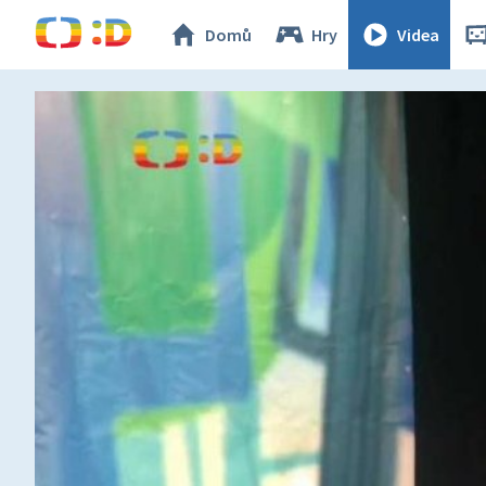
Domů
Hry
Videa