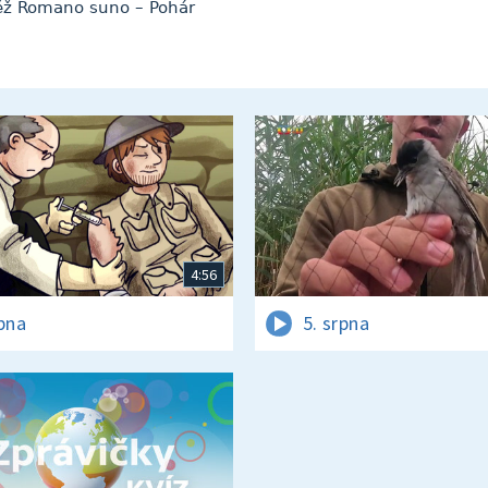
těž Romano suno – Pohár
4:56
rpna
5. srpna