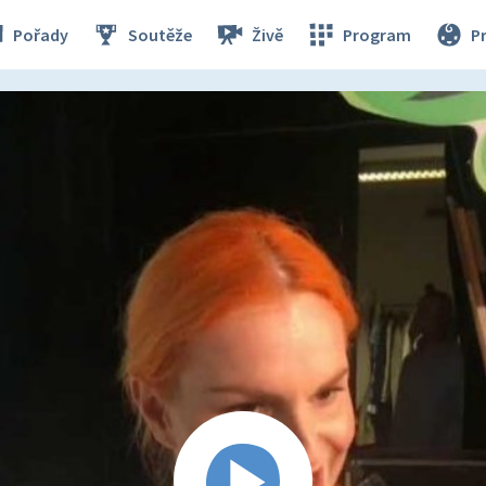
Pořady
Soutěže
Živě
Program
P