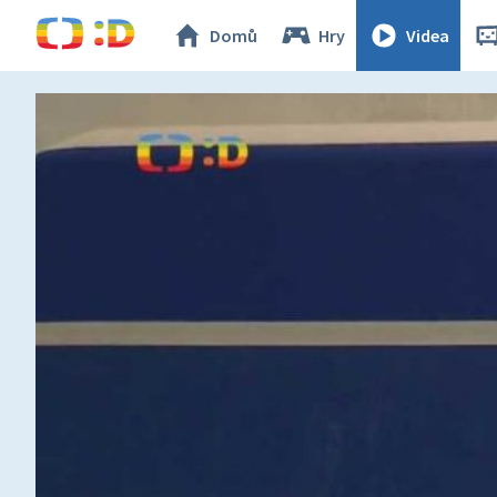
Domů
Hry
Videa