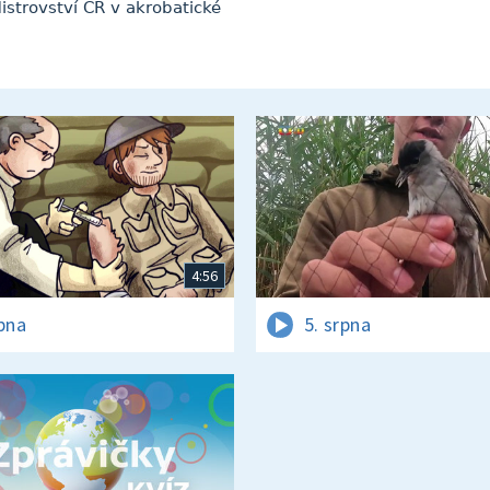
istrovství ČR v akrobatické
4:56
rpna
5. srpna