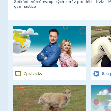
Setkání tvůrců evropských zpráv pro děti – Kvíz – M
gymnastice
Zprávičky
6. s