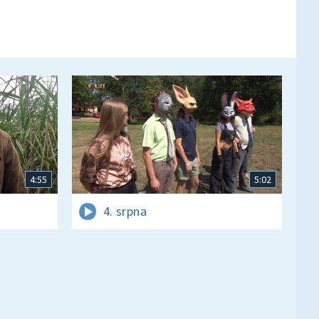
4:55
5:02
4. srpna