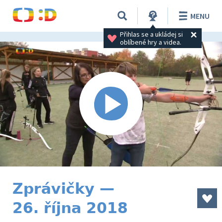
MENU
Přihlas se a ukládej si 
oblíbené hry a videa.
Zprávičky —
26. října 2018