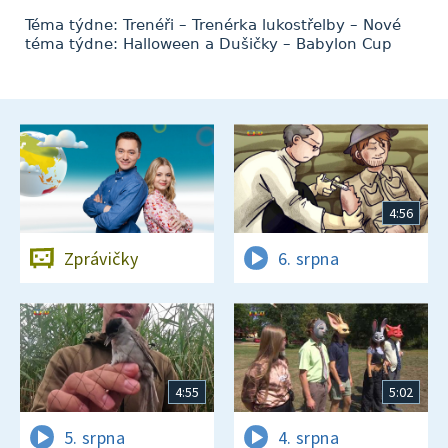
Téma týdne: Trenéři – Trenérka lukostřelby – Nové
téma týdne: Halloween a Dušičky – Babylon Cup
4:56
Zprávičky
6. srpna
4:55
5:02
5. srpna
4. srpna