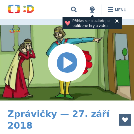
MENU
Přihlas se a ukládej si 
oblíbené hry a videa.
Zprávičky — 27. září
2018