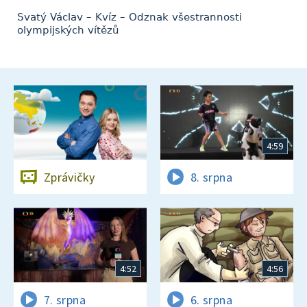
Svatý Václav – Kvíz – Odznak všestrannosti
olympijských vítězů
4:59
Zprávičky
8. srpna
4:52
4:56
7. srpna
6. srpna