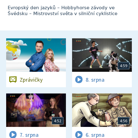
Evropský den jazyků – Hobbyhorse závody ve
Švédsku – Mistrovství světa v silniční cyklistice
4:59
Zprávičky
8. srpna
4:52
4:56
7. srpna
6. srpna