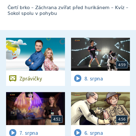
Čertí brko – Záchrana zvířat před hurikánem – Kvíz –
Sokol spolu v pohybu
4:59
Zprávičky
8. srpna
4:52
4:56
7. srpna
6. srpna