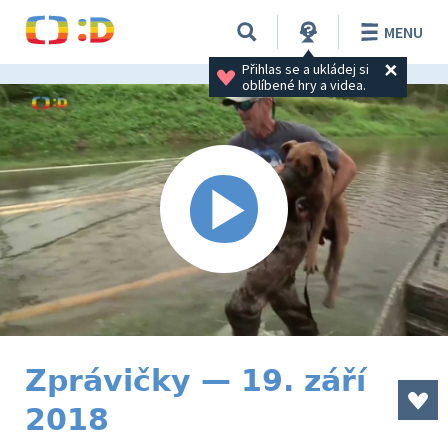
MENU
Přihlas se a ukládej si 
oblíbené hry a videa.
Zprávičky — 19. září
2018