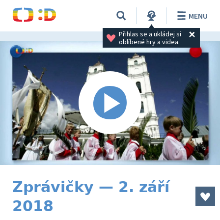
MENU
Přihlas se a ukládej si 
oblíbené hry a videa.
Zprávičky — 2. září
2018