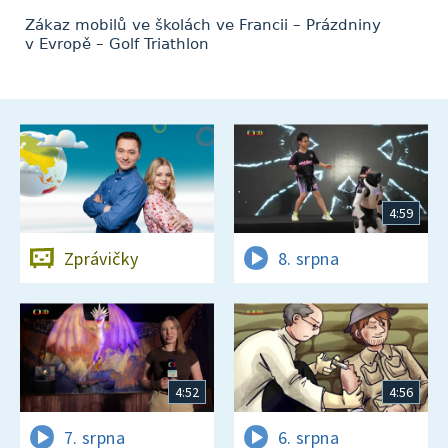
Zákaz mobilů ve školách ve Francii – Prázdniny
v Evropě – Golf Triathlon
4:59
Zprávičky
8. srpna
4:52
4:56
7. srpna
6. srpna